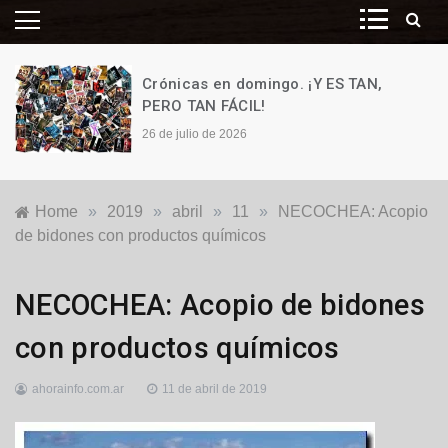
Crónicas en domingo. ¡Y ES TAN,
PERO TAN FÁCIL!
26 de julio de 2026
Home
»
2019
»
abril
»
11
»
NECOCHEA: Acopio
de bidones con productos químicos
Agro
,
NECOCHEA: Acopio de bidones
Locales
con productos químicos
ahorainfo.com.ar
11 de abril de 2019