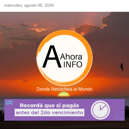
Skip
miércoles, agosto 05, 2026
to
content
Desde Necochea al Mundo