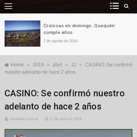
Crónicas en domingo. Quequén
cumple años
2 de agosto de 2026
Home
»
2019
»
abril
»
11
»
CASINO: Se confirmó
nuestro adelanto de hace 2 años
Generales
,
CASINO: Se confirmó nuestro
Locales
adelanto de hace 2 años
ahorainfo.com.ar
11 de abril de 2019