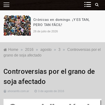
Crónicas en domingo. ¡Y ES TAN,
PERO TAN FÁCIL!
26 de julio de 2026
Home
»
2016
»
agosto
»
3
»
Controversias por el
grano de soja afectado
Locales
Controversias por el grano de
soja afectado
ahorainfo.com.ar
3 de agosto de 2016