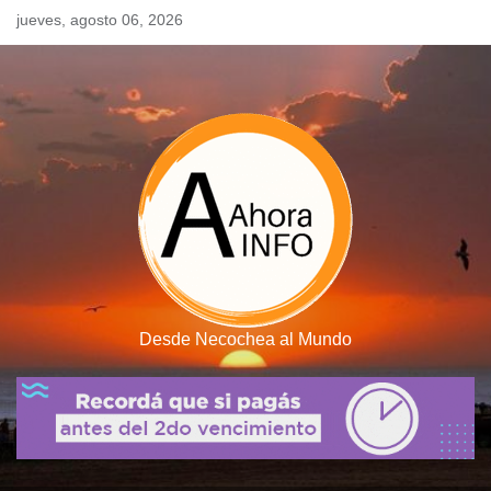
Skip
jueves, agosto 06, 2026
to
content
Desde Necochea al Mundo