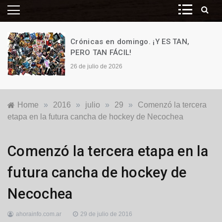
Crónicas en domingo. ¡Y ES TAN,
PERO TAN FÁCIL!
26 de julio de 2026
Home
»
2016
»
julio
»
29
»
Comenzó la tercera
etapa en la futura cancha de hockey de Necochea
Locales
Comenzó la tercera etapa en la
futura cancha de hockey de
Necochea
ahorainfo.com.ar
29 de julio de 2016