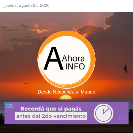
Skip
jueves, agosto 06, 2026
to
content
Desde Necochea al Mundo