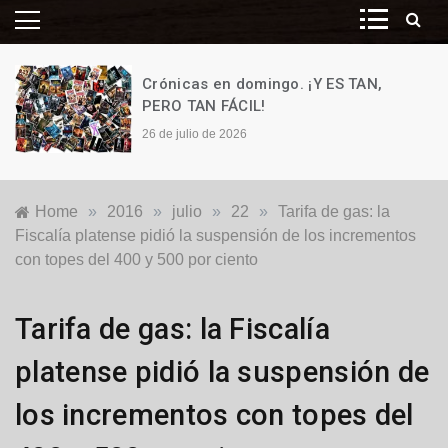
Crónicas en domingo. ¡Y ES TAN,
PERO TAN FÁCIL!
26 de julio de 2026
Home
»
2016
»
julio
»
22
»
Tarifa de gas: la
Fiscalía platense pidió la suspensión de los incrementos
con topes del 400 y 500 por ciento
Justicia
,
Tarifa de gas: la Fiscalía
Nacionales
platense pidió la suspensión de
los incrementos con topes del