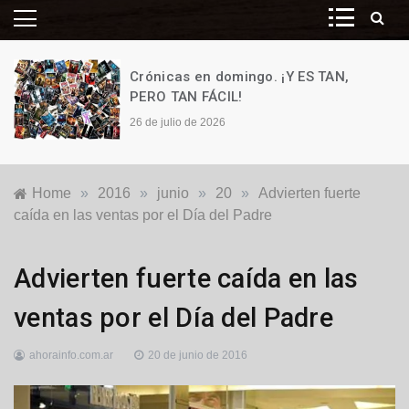
Crónicas en domingo. ¡Y ES TAN,
PERO TAN FÁCIL!
26 de julio de 2026
Home
»
2016
»
junio
»
20
»
Advierten fuerte
caída en las ventas por el Día del Padre
Economía
,
Advierten fuerte caída en las
Nacionales
ventas por el Día del Padre
ahorainfo.com.ar
20 de junio de 2016