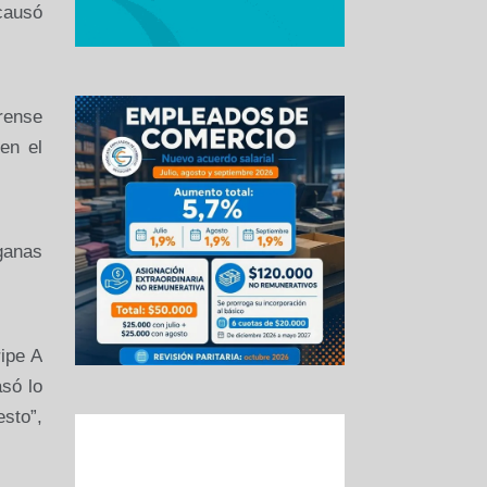
causó
erense
en el
 ganas
ripe A
só lo
esto”,