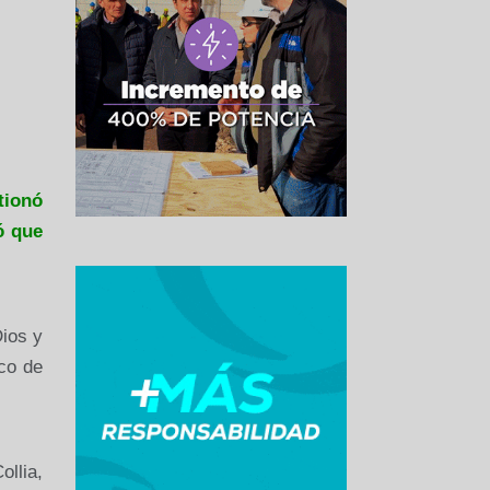
tionó
ó que
Dios y
co de
llia,