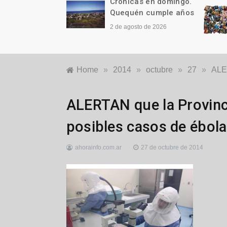
as en domingo.
Crónicas en domingo.
n cumple años
¡Y ES TAN, PERO TAN
FÁCIL!
to de 2026
26 de julio de 2026
Home
»
2014
»
octubre
»
27
»
ALER
Nacionales
,
ALERTAN que la Provinc
Salud
posibles casos de ébola
ahorainfo.com.ar
27 de octubre de 2014