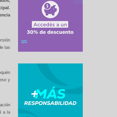
ados,
ipal.
encia
rsión
de las
equén
ceso y
ación
 a la