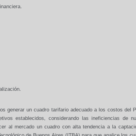
inanciera.
alización.
enerar un cuadro tarifario adecuado a los costos del P
tivos establecidos, considerando las ineficiencias de nu
ecer al mercado un cuadro con alta tendencia a la captaci
o Tecnológico de Buenos Aires (ITBA) para que analice los c