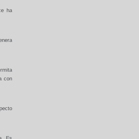
ce ha
enera
rmita
a con
pecto
a. Es