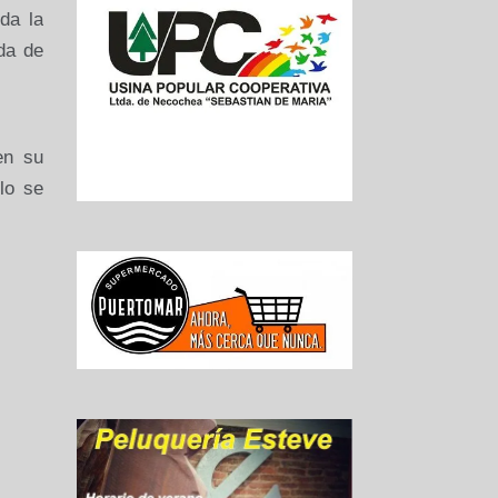
oda la
da de
en su
lo se