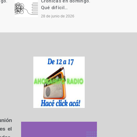
ngo.
Crónicas en domingo.
Cróni
Qué difícil…
Llegó 
28 de junio de 2026
21 de j
unión
es el