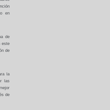
nción
io en
na de
n este
ión de
ra la
r las
mejor
és de