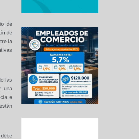
io de
ión de
tre la
ativas
o las
r una
cia e
están
 debe