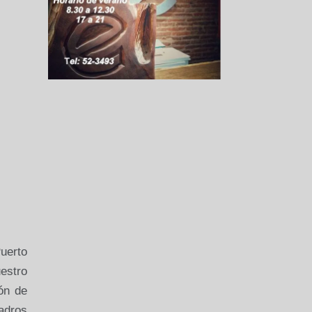
uerto
estro
ón de
uadros