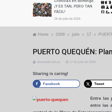
as en domingo.
Crónicas en domingo.
n cumple años
¡Y ES TAN, PERO TAN
FÁCIL!
to de 2026
26 de julio de 2026
Home
»
2009
»
julio
»
17
»
PUERTO
Locales
PUERTO QUEQUÉN: Plan 
ahorainfo.com.ar
17 de julio de 2009
Sharing is caring!
Facebook
Tweet
Entre las 
entre las 