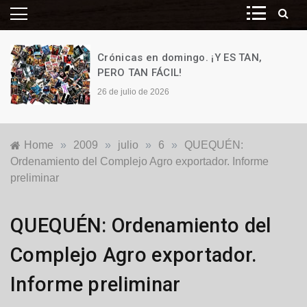
Crónicas en domingo. ¡Y ES TAN,
PERO TAN FÁCIL!
26 de julio de 2026
Home
»
2009
»
julio
»
6
»
QUEQUÉN:
Ordenamiento del Complejo Agro exportador. Informe
preliminar
Locales
QUEQUÉN: Ordenamiento del
Complejo Agro exportador.
Informe preliminar