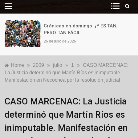
Crónicas en domingo. ¡Y ES TAN,
PERO TAN FÁCIL!
26 de julio de 2026
Home
»
2009
»
julio
»
1
»
CASO MARCENAC:
La Justicia determinó que Martín Ríos es inimputable.
Manifestación en Necochea por la resolución judicial
Locales
CASO MARCENAC: La Justicia
determinó que Martín Ríos es
inimputable. Manifestación en