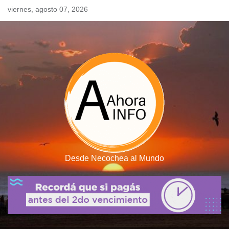
Skip
viernes, agosto 07, 2026
to
content
Desde Necochea al Mundo