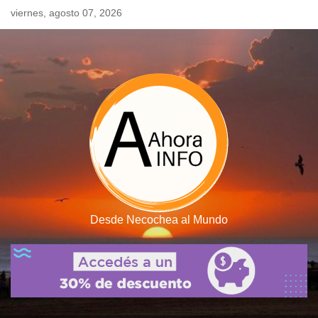
Skip
viernes, agosto 07, 2026
to
content
Desde Necochea al Mundo