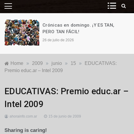
Crónicas en domingo. ¡Y ES TAN,
PERO TAN FÁCIL!
26 de julio de 2026
Home
»
2009
»
junio
»
15
»
EDUCATIVAS:
Premio educ.ar – Intel 2009
Nacionales
EDUCATIVAS: Premio educ.ar –
Intel 2009
ahorainfo.com.ar
15 de junio de 2009
Sharing is caring!