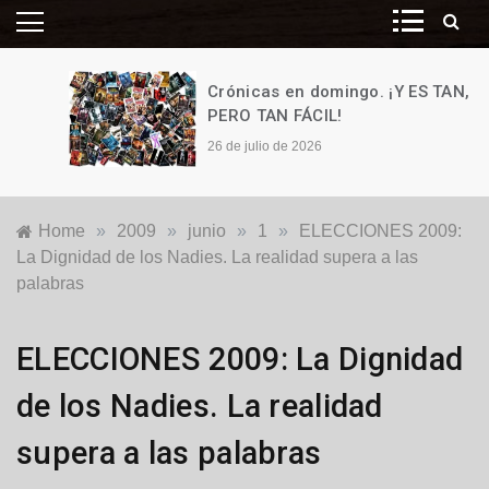
Crónicas en domingo. ¡Y ES TAN,
PERO TAN FÁCIL!
26 de julio de 2026
Home
»
2009
»
junio
»
1
»
ELECCIONES 2009:
La Dignidad de los Nadies. La realidad supera a las
palabras
Locales
ELECCIONES 2009: La Dignidad
de los Nadies. La realidad
supera a las palabras