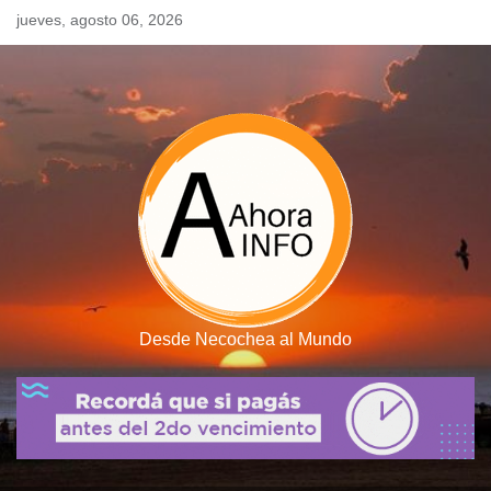
Skip
jueves, agosto 06, 2026
to
content
Desde Necochea al Mundo