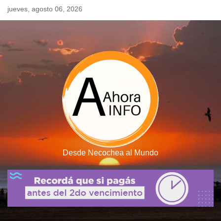
Skip
jueves, agosto 06, 2026
to
content
Desde Necochea al Mundo