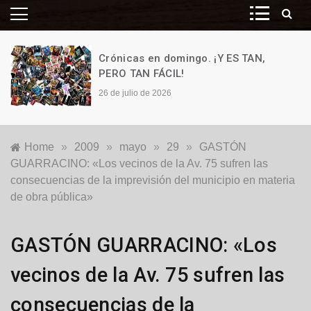
Crónicas en domingo. ¡Y ES TAN,
PERO TAN FÁCIL!
26 de julio de 2026
Home
»
2009
»
mayo
»
29
»
GASTÓN
GUARRACINO: «Los vecinos de la Av. 75 sufren las
consecuencias de la imprevisión del municipio en materia
de obra pública»
Locales
GASTÓN GUARRACINO: «Los
vecinos de la Av. 75 sufren las
consecuencias de la