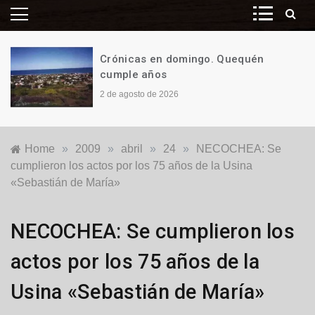
Crónicas en domingo. Quequén
cumple años
2 de agosto de 2026
Home
»
2009
»
abril
»
24
»
NECOCHEA: Se
cumplieron los actos por los 75 años de la Usina
«Sebastián de María»
Locales
NECOCHEA: Se cumplieron los
actos por los 75 años de la
Usina «Sebastián de María»