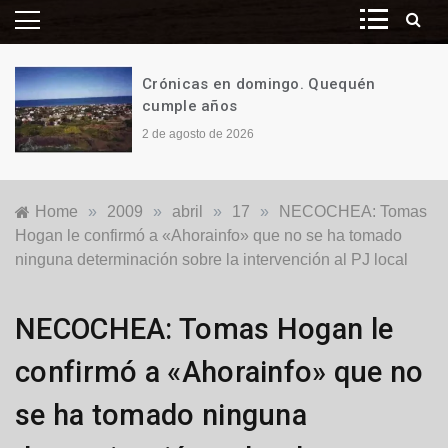
Crónicas en domingo. Quequén
cumple años
2 de agosto de 2026
Home
»
2009
»
abril
»
17
»
NECOCHEA: Tomas
Hogan le confirmó a «Ahorainfo» que no se ha tomado
ninguna determinación sobre la intervención al PJ local
Locales
NECOCHEA: Tomas Hogan le
confirmó a «Ahorainfo» que no
se ha tomado ninguna