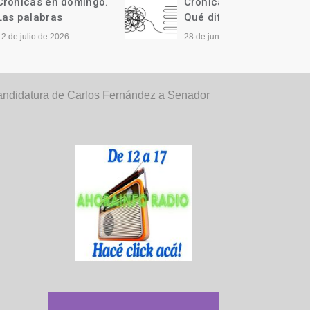
ngo.
Crónicas en domingo.
Cróni
Qué difícil…
Llegó 
28 de junio de 2026
21 de j
andidatura de Carlos Fernández a Senador