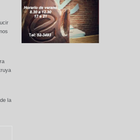
ucir
amos
ra
truya
de la