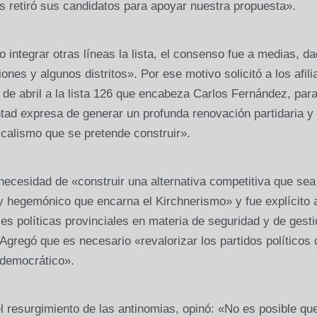
as retiró sus candidatos para apoyar nuestra propuesta».
no integrar otras líneas la lista, el consenso fue a medias, d
nes y algunos distritos». Por ese motivo solicitó a los afil
e abril a la lista 126 que encabeza Carlos Fernández, para
ntad expresa de generar un profunda renovación partidaria y
icalismo que se pretende construir».
necesidad de «construir una alternativa competitiva que sea
 y hegemónico que encarna el Kirchnerismo» y fue explícito 
les políticas provinciales en materia de seguridad y de gest
 Agregó que es necesario «revalorizar los partidos políticos
 democrático».
l resurgimiento de las antinomias, opinó: «No es posible que