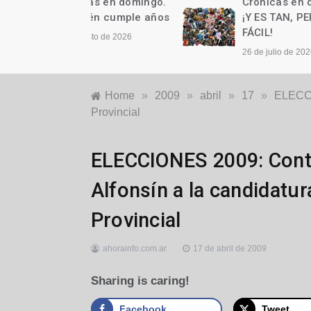
as en domingo.
Crónicas en domingo.
n cumple años
¡Y ES TAN, PERO TAN
FÁCIL!
to de 2026
26 de julio de 2026
Home
»
2009
»
abril
»
17
»
ELECCI
Provincial
Locales
ELECCIONES 2009: Cont
Alfonsín a la candidatu
Provincial
ahorainfo.com.ar
17 de abril de 2009
Sharing is caring!
Facebook
Tweet