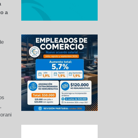
a
to a
de
os
,
orani