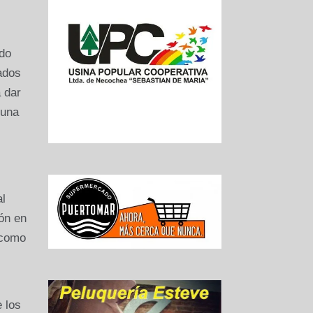
ado
iados
 dar
 una
al
ión en
 como
 los