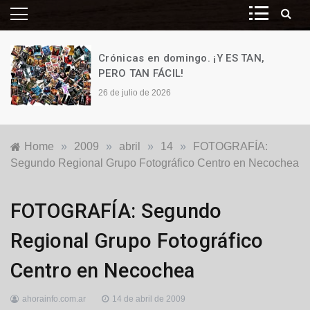
Crónicas en domingo. ¡Y ES TAN,
PERO TAN FÁCIL!
26 de julio de 2026
Home
»
2009
»
abril
»
14
»
FOTOGRAFÍA:
Segundo Regional Grupo Fotográfico Centro en Necochea
Locales
FOTOGRAFÍA: Segundo
Regional Grupo Fotográfico
Centro en Necochea
ahorainfo.com.ar
14 de abril de 2009