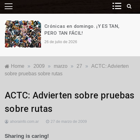
Crónicas en domingo. ¡Y ES TAN,
PERO TAN FÁCIL!
26 de julio de 2026
Home
»
2009
»
marzo
»
27
»
ACTC: Advierten
sobre pruebas sobre rutas
Locales
ACTC: Advierten sobre pruebas
sobre rutas
ahorainfo.com.ar
27 de marzo de 2009
Sharing is caring!