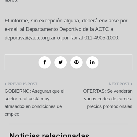
El informe, sin excepción alguna, deberá enviarse por
e-mail al Departamento Deportivo de la ACTC a
deportiva@actc.org.ar o por fax al 011-4905-1000.
Navegación
GOBIERNO: Aseguran que el
OFERTAS: Se venderán
de
sector rural «está muy
varios cortes de carne a
atrasado» en condiciones de
precios promocionales
entradas
empleo
Noticias relacionadas