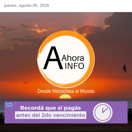
Skip
jueves, agosto 06, 2026
to
content
Desde Necochea al Mundo