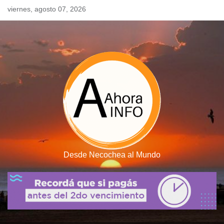
Skip
viernes, agosto 07, 2026
to
content
Desde Necochea al Mundo