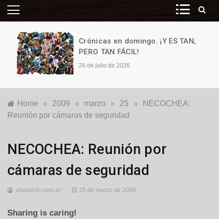
Crónicas en domingo. ¡Y ES TAN,
PERO TAN FÁCIL!
26 de julio de 2026
Home
»
2009
»
marzo
»
25
»
NECOCHEA:
Reunión por cámaras de seguridad
Locales
NECOCHEA: Reunión por
cámaras de seguridad
ahorainfo.com.ar
25 de marzo de 2009
Sharing is caring!