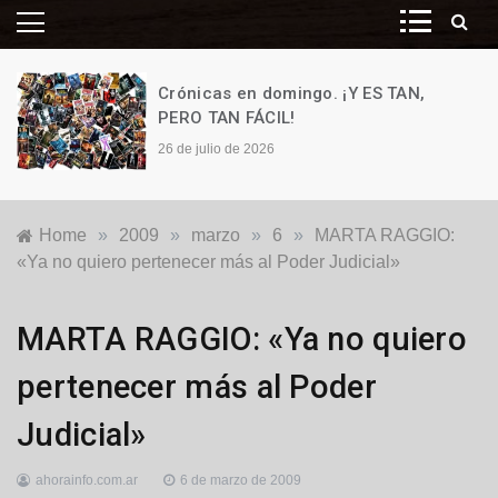
Crónicas en domingo. ¡Y ES TAN,
PERO TAN FÁCIL!
26 de julio de 2026
Home
»
2009
»
marzo
»
6
»
MARTA RAGGIO:
«Ya no quiero pertenecer más al Poder Judicial»
Locales
MARTA RAGGIO: «Ya no quiero
pertenecer más al Poder
Judicial»
ahorainfo.com.ar
6 de marzo de 2009