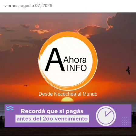
Skip
viernes, agosto 07, 2026
to
content
Desde Necochea al Mundo