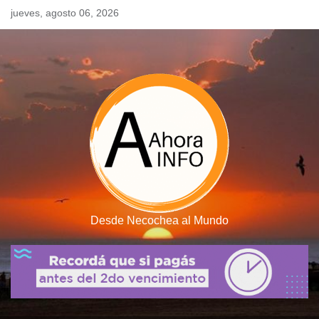
Skip
jueves, agosto 06, 2026
to
content
Desde Necochea al Mundo