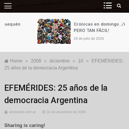
Crónicas en domingo. ¡Y ES TAN,
PERO TAN FÁCIL!
26 de julio de 2026
Home
»
2008
»
diciembre
»
10
»
EFEMÉRIDES:
25 años de la democracia Argentina
Locales
EFEMÉRIDES: 25 años de la
democracia Argentina
ahorainfo.com.ar
10 de diciembre de 2008
Sharing is caring!