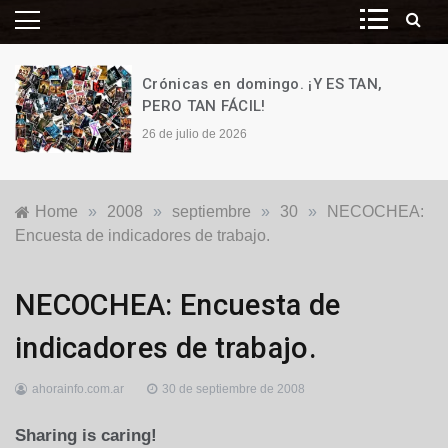
Crónicas en domingo. ¡Y ES TAN,
PERO TAN FÁCIL!
26 de julio de 2026
Home
»
2008
»
septiembre
»
30
»
NECOCHEA:
Encuesta de indicadores de trabajo.
Locales
NECOCHEA: Encuesta de
indicadores de trabajo.
ahorainfo.com.ar
30 de septiembre de 2008
Sharing is caring!