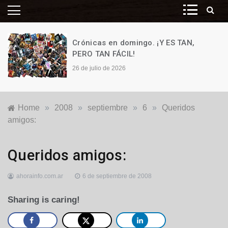
Crónicas en domingo. ¡Y ES TAN,
PERO TAN FÁCIL!
26 de julio de 2026
Home
»
2008
»
septiembre
»
6
»
Queridos
amigos:
Locales
Queridos amigos:
ahorainfo.com.ar
6 de septiembre de 2008
Sharing is caring!