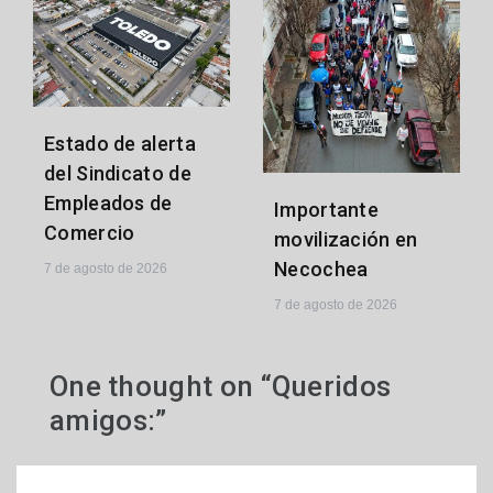
Estado de alerta
del Sindicato de
Empleados de
Importante
Comercio
movilización en
Necochea
7 de agosto de 2026
7 de agosto de 2026
One thought on “
Queridos
amigos:
”