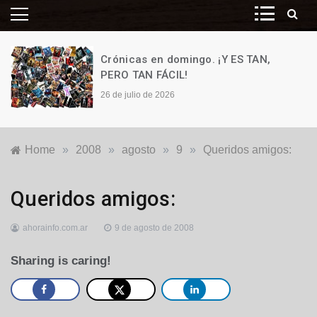
Crónicas en domingo. ¡Y ES TAN,
PERO TAN FÁCIL!
26 de julio de 2026
Home
»
2008
»
agosto
»
9
»
Queridos amigos:
Opinión
Queridos amigos:
ahorainfo.com.ar
9 de agosto de 2008
Sharing is caring!