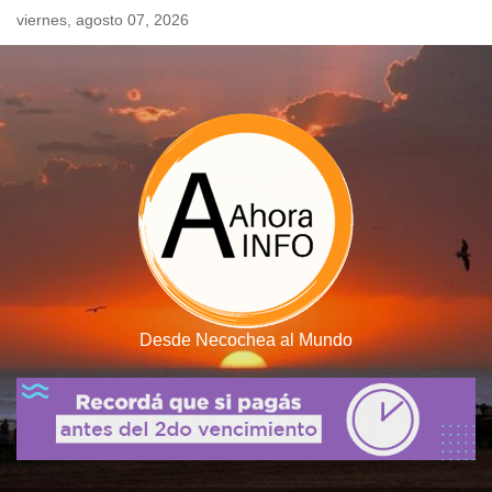
Skip
viernes, agosto 07, 2026
to
content
Desde Necochea al Mundo