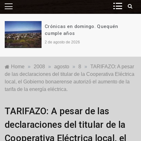
Crónicas en domingo. Quequén
cumple años
2 de agosto de 2026
Home
»
2008
»
agosto
»
8
»
TARIFAZO: A pesar
de las declaraciones del titular de la Cooperativa Eléctrica
local, el Gobierno bonaerense autorizó el aumento de la
tarifa de la energía eléctrica.
Locales
TARIFAZO: A pesar de las
declaraciones del titular de la
Cooperativa Eléctrica local, el