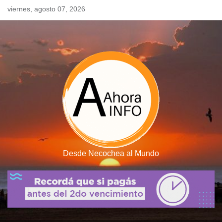
Skip
viernes, agosto 07, 2026
to
content
Desde Necochea al Mundo