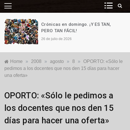
Crónicas en domingo. ¡Y ES TAN,
PERO TAN FÁCIL!
26 de julio de 2026
Home
»
2008
»
agosto
»
8
»
OPORTO: «Sólo le
pedimos a los docentes que nos den 15 días para hacer
una oferta»
Locales
OPORTO: «Sólo le pedimos a
los docentes que nos den 15
días para hacer una oferta»