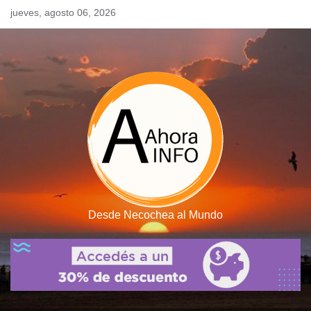
Skip
jueves, agosto 06, 2026
to
content
Desde Necochea al Mundo