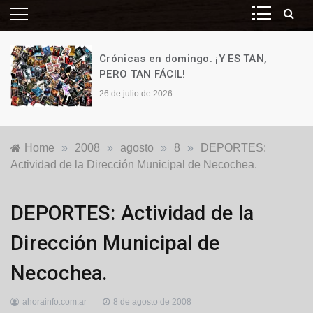
Crónicas en domingo. ¡Y ES TAN,
PERO TAN FÁCIL!
26 de julio de 2026
Home
»
2008
»
agosto
»
8
»
DEPORTES:
Actividad de la Dirección Municipal de Necochea.
Locales
DEPORTES: Actividad de la
Dirección Municipal de
Necochea.
ahorainfo.com.ar
8 de agosto de 2008