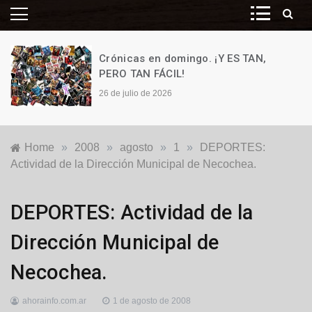
Crónicas en domingo. ¡Y ES TAN,
PERO TAN FÁCIL!
26 de julio de 2026
Home
»
2008
»
agosto
»
1
»
DEPORTES:
Actividad de la Dirección Municipal de Necochea.
Locales
DEPORTES: Actividad de la
Dirección Municipal de
Necochea.
ahorainfo.com.ar
1 de agosto de 2008