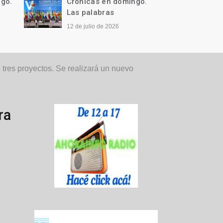
ngo.
Crónicas en domingo.
Cróni
Qué difícil…
Llegó 
28 de junio de 2026
21 de j
es proyectos. Se realizará un nuevo
ra