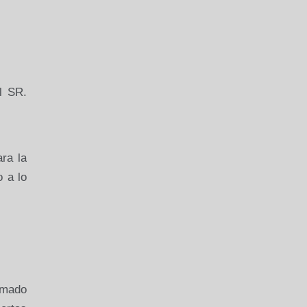
l SR.
ara la
 a lo
amado