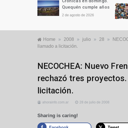
as en domingo.
Crónicas en domingo.
n cumple años
¡Y ES TAN, PERO TAN
FÁCIL!
to de 2026
26 de julio de 2026
Home
»
2008
»
julio
»
28
»
NECOCHE
llamado a licitación.
Locales
NECOCHEA: Nuevo Frent
rechazó tres proyectos.
licitación.
ahorainfo.com.ar
28 de julio de 2008
Sharing is caring!
Facebook
Tweet