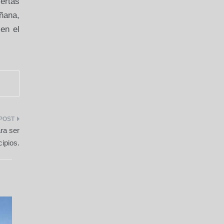
iertas
añana,
 en el
ra ser
cipios.