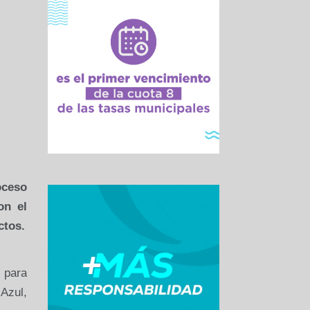
oceso
on el
ctos.
 para
Azul,