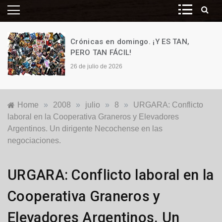
Crónicas en domingo. ¡Y ES TAN,
PERO TAN FÁCIL!
26 de julio de 2026
Home
»
2008
»
julio
»
8
»
URGARA: Conflicto
laboral en la Cooperativa Graneros y Elevadores
Argentinos. Un dirigente Necochense en las
negociaciones.
Nacionales
URGARA: Conflicto laboral en la
Cooperativa Graneros y
Elevadores Argentinos. Un