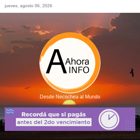
Skip
jueves, agosto 06, 2026
to
content
Desde Necochea al Mundo