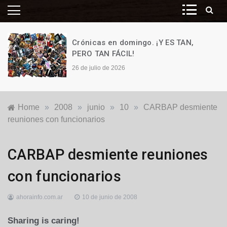
Crónicas en domingo. ¡Y ES TAN,
PERO TAN FÁCIL!
26 de julio de 2026
Home
»
2008
»
junio
»
10
»
CARBAP desmiente
reuniones con funcionarios
Locales
CARBAP desmiente reuniones
con funcionarios
ahorainfo.com.ar
10 de junio de 2008
Sharing is caring!