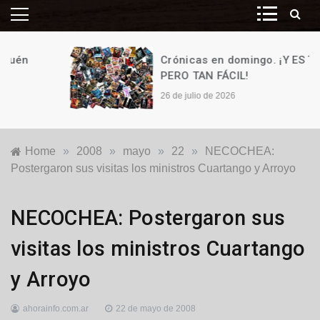
Crónicas en domingo. ¡Y ES TAN,
PERO TAN FÁCIL!
26 de julio de 2026
Home
»
2008
»
mayo
»
22
»
NECOCHEA:
Postergaron sus visitas los ministros Cuartango y Arroyo
Locales
NECOCHEA: Postergaron sus
visitas los ministros Cuartango
y Arroyo
ahorainfo.com.ar
22 de mayo de 2008