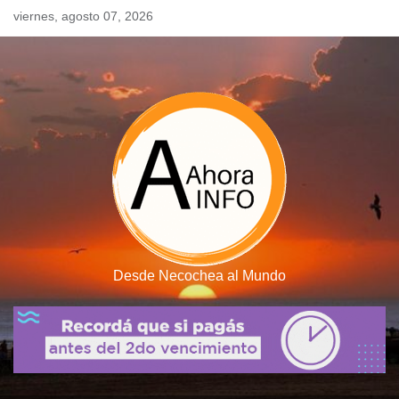
Skip
viernes, agosto 07, 2026
to
content
Desde Necochea al Mundo