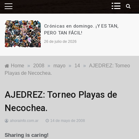
Crónicas en domingo. ¡Y ES TAN,
PERO TAN FÁCIL!
26 de julio de 2026
Home
»
2008
»
mayo
»
14
»
AJEDREZ: Torneo
Playas de Necochea.
Locales
AJEDREZ: Torneo Playas de
Necochea.
ahorainfo.com.ar
14 de mayo de 2008
Sharing is caring!