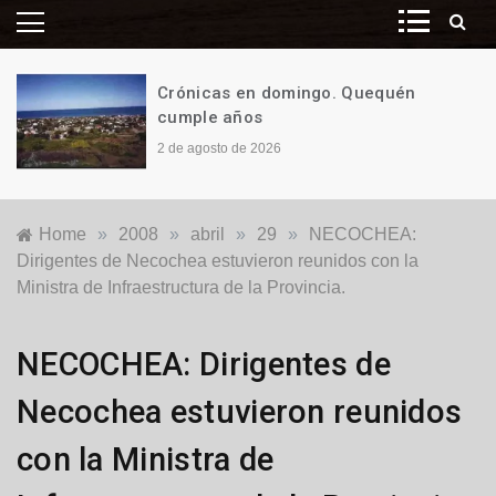
Crónicas en domingo. ¡Y ES TAN,
PERO TAN FÁCIL!
26 de julio de 2026
Home
»
2008
»
abril
»
29
»
NECOCHEA:
Dirigentes de Necochea estuvieron reunidos con la
Ministra de Infraestructura de la Provincia.
Locales
NECOCHEA: Dirigentes de
Necochea estuvieron reunidos
con la Ministra de