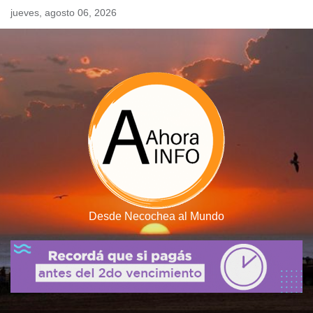
Skip
jueves, agosto 06, 2026
to
content
Desde Necochea al Mundo