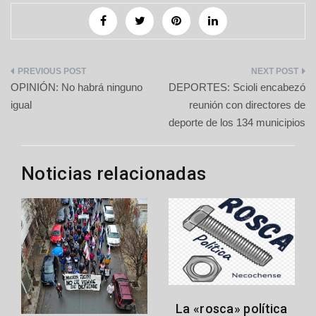
Navegación
OPINIÓN: No habrá ninguno
DEPORTES: Scioli encabezó
de
igual
reunión con directores de
deporte de los 134 municipios
entradas
Noticias relacionadas
La «rosca» política