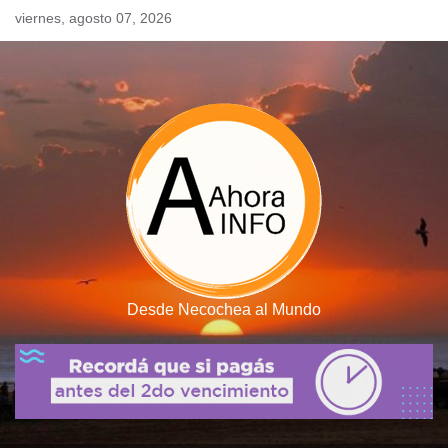
Skip
viernes, agosto 07, 2026
to
content
Desde Necochea al Mundo