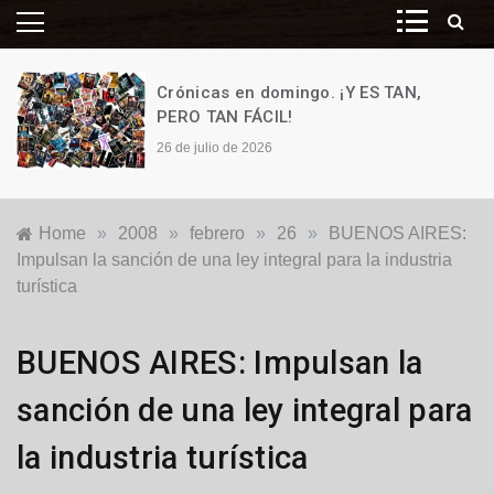
Crónicas en domingo. ¡Y ES TAN,
PERO TAN FÁCIL!
26 de julio de 2026
Home
»
2008
»
febrero
»
26
»
BUENOS AIRES:
Impulsan la sanción de una ley integral para la industria
turística
Locales
BUENOS AIRES: Impulsan la
sanción de una ley integral para
la industria turística