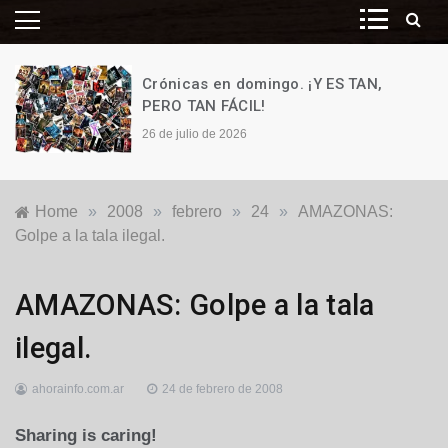
Crónicas en domingo. ¡Y ES TAN,
PERO TAN FÁCIL!
26 de julio de 2026
Home
»
2008
»
febrero
»
24
»
AMAZONAS:
Golpe a la tala ilegal.
Locales
AMAZONAS: Golpe a la tala
ilegal.
ahorainfo.com.ar
24 de febrero de 2008
Sharing is caring!