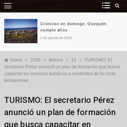
Crónicas en domingo. Quequén
cumple años
2 de agosto de 2026
Home
»
2008
»
febrero
»
12
»
TURISMO: El
secretario Pérez anunció un plan de formación que busca
capacitar en servicios turísticos a residentes de la costa
bonaerense.
Locales
TURISMO: El secretario Pérez
anunció un plan de formación
que busca capacitar en