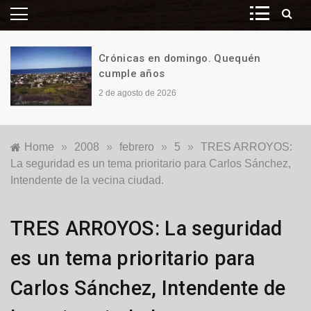
Crónicas en domingo. Quequén
cumple años
2 de agosto de 2026
Home
»
2008
»
febrero
»
5
»
TRES ARROYOS:
La seguridad es un tema prioritario para Carlos Sánchez,
Intendente de la vecina ciudad.
Locales
TRES ARROYOS: La seguridad
es un tema prioritario para
Carlos Sánchez, Intendente de