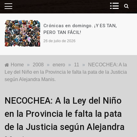
Crónicas en domingo. ¡Y ES TAN,
PERO TAN FÁCIL!
26 de julio de 2026
Home
»
2008
»
enero
»
11
»
NECOCHEA: A la
Ley del Niño en la Provincia le falta la pata de la Justicia
según Alejandra Manis.
Locales
NECOCHEA: A la Ley del Niño
en la Provincia le falta la pata
de la Justicia según Alejandra