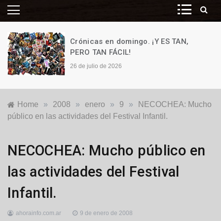
Crónicas en domingo. ¡Y ES TAN,
PERO TAN FÁCIL!
26 de julio de 2026
Home
»
2008
»
enero
»
9
»
NECOCHEA: Mucho
público en las actividades del Festival Infantil.
Locales
NECOCHEA: Mucho público en
las actividades del Festival
Infantil.
ahorainfo.com.ar
9 de enero de 2008