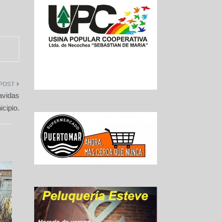
avidas
icipio.