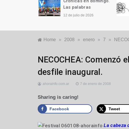
as en domingo.
Crónicas en domingo.
ODELOS
Las palabras
io de 2026
12 de julio de 2026
Home
»
2008
»
enero
»
7
»
NECOCHE
Locales
NECOCHEA: Comenzó el F
desfile inaugural.
ahorainfo.com.ar
7 de enero de 2008
Sharing is caring!
Facebook
Tweet
La cabeza d