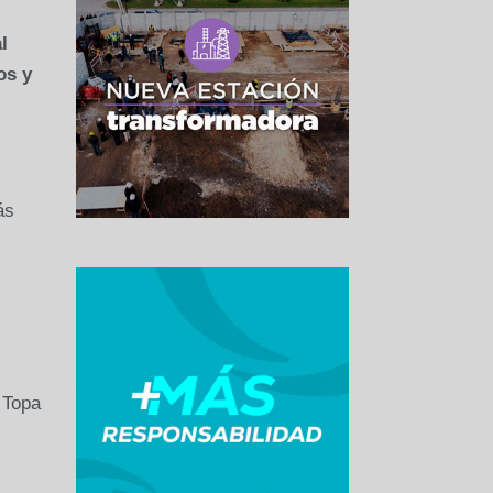
l
os y
ás
e Topa