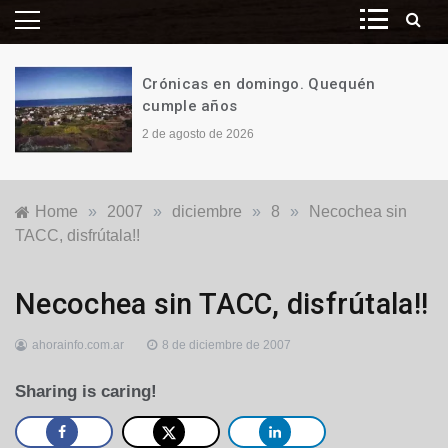
Crónicas en domingo. Quequén
cumple años
2 de agosto de 2026
Home
»
2007
»
diciembre
»
8
»
Necochea sin
TACC, disfrútala!!
Locales
Necochea sin TACC, disfrútala!!
ahorainfo.com.ar
8 de diciembre de 2007
Sharing is caring!