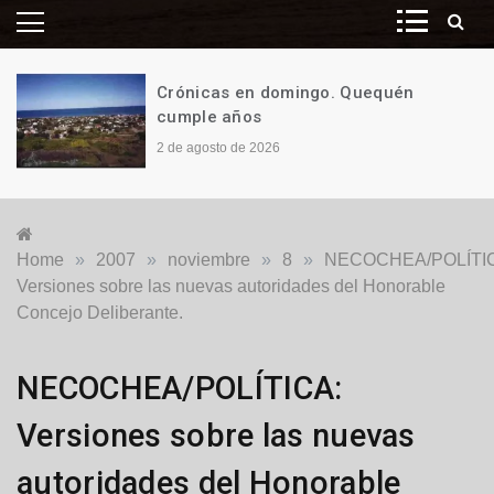
Crónicas en domingo. Quequén
cumple años
2 de agosto de 2026
Home
»
2007
»
noviembre
»
8
»
NECOCHEA/POLÍTI
Versiones sobre las nuevas autoridades del Honorable
Concejo Deliberante.
Locales
NECOCHEA/POLÍTICA:
Versiones sobre las nuevas
autoridades del Honorable