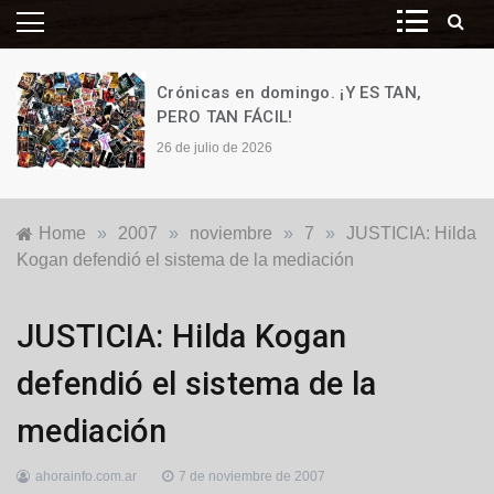
Crónicas en domingo. ¡Y ES TAN,
PERO TAN FÁCIL!
26 de julio de 2026
Home
»
2007
»
noviembre
»
7
»
JUSTICIA: Hilda
Kogan defendió el sistema de la mediación
Locales
JUSTICIA: Hilda Kogan
defendió el sistema de la
mediación
ahorainfo.com.ar
7 de noviembre de 2007