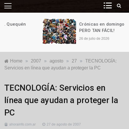
Crónicas en domingo. ¡Y ES TAN,
PERO TAN FÁCIL!
26 de julio de 2026
Home
»
2007
»
agosto
»
27
»
TECNOLOGÍA:
Servicios en línea que ayudan a proteger la PC
Internacionales
TECNOLOGÍA: Servicios en
línea que ayudan a proteger la
PC
ahorainfo.com.ar
27 de agosto de 2007